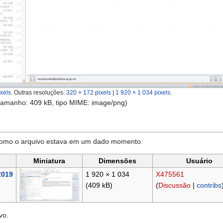
xels
.
Outras resoluções:
320 × 172 pixels
|
1 920 × 1 034 pixels
.
 tamanho: 409 kB, tipo MIME:
image/png
)
 como o arquivo estava em um dado momento.
Miniatura
Dimensões
Usuário
2019
1 920 × 1 034
X475561
(409 kB)
(
Discussão
|
contribs
vo.