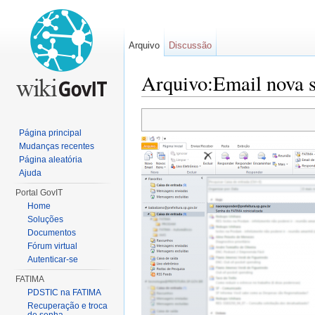
Arquivo
Discussão
Arquivo:Email nova
Ir para:
navegação
,
pesquisa
Página principal
Mudanças recentes
Página aleatória
Ajuda
Portal GovIT
Home
Soluções
Documentos
Fórum virtual
Autenticar-se
FATIMA
PDSTIC na FATIMA
Recuperação e troca