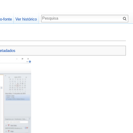
o-fonte
Ver histórico
etadados