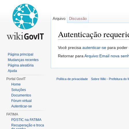
Arquivo
Discussão
Autenticação requeri
Ir para:
navegação
,
pesquisa
Você precisa
autenticar-se
para poder 
Página principal
Retornar para
Arquivo:Email nova se
Mudanças recentes
Página aleatória
Ajuda
Portal GovIT
Política de privacidade
Sobre Wiki - Prefeitura do
Home
Soluções
Documentos
Fórum virtual
Autenticar-se
FATIMA
PDSTIC na FATIMA
Recuperação e troca