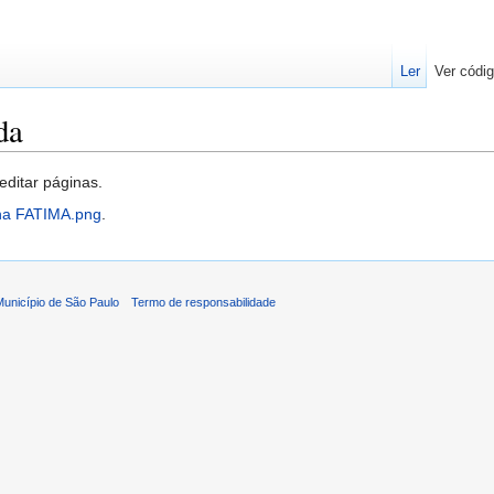
Ler
Ver códig
da
editar páginas.
nha FATIMA.png
.
 Município de São Paulo
Termo de responsabilidade