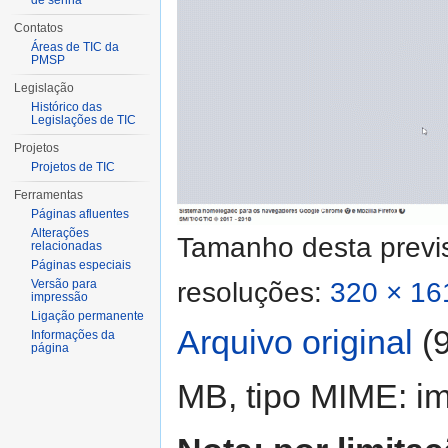
de senha
Contatos
Áreas de TIC da
PMSP
Legislação
Histórico das
Legislações de TIC
Projetos
Projetos de TIC
Ferramentas
Páginas afluentes
Alterações
Tamanho desta previ
relacionadas
Páginas especiais
resoluções:
320 × 161
Versão para
impressão
Ligação permanente
Arquivo original
‎
(
Informações da
página
MB, tipo MIME:
im