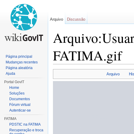
Arquivo
Discussão
Arquivo:Usuar
FATIMA.gif
Página principal
Mudanças recentes
Ir para:
navegação
,
pesquisa
Página aleatória
Ajuda
Arquivo
Hi
Portal GovIT
Home
Soluções
Documentos
Fórum virtual
Autenticar-se
FATIMA
PDSTIC na FATIMA
Recuperação e troca