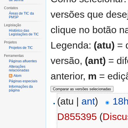
de senha
Contatos
versões que desej
Áreas de TIC da
PMSP
Legislação
clique no botão na
Histórico das
Legislações de TIC
Legenda:
(atu)
= d
Projetos
Projetos de TIC
Ferramentas
versão,
(ant)
= di
Páginas afluentes
Alterações
relacionadas
anterior,
m
= ediç
Atom
Páginas especiais
Informações da
página
(atu |
ant
)
18h
D855395
(
Discu