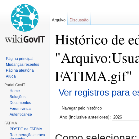
Arquivo
Discussão
Histórico de e
"Arquivo:Usua
Página principal
Mudanças recentes
FATIMA.gif"
Página aleatória
Ajuda
Portal GovIT
Ver registros para e
Home
Soluções
Ir para:
navegação
,
pesquisa
Documentos
Navegar pelo histórico
Fórum virtual
Autenticar-se
Ano (inclusive anteriores):
FATIMA
PDSTIC na FATIMA
Como selecionar:
Recuperação e troca