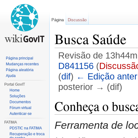
Página
Discussão
Busca Saúde
Revisão de 13h44mi
Página principal
D841156
(
Discussã
Mudanças recentes
Página aleatória
(
dif
)
← Edição anter
Ajuda
posterior → (dif)
Portal GovIT
Home
Ir para:
navegação
,
pesquisa
Soluções
Conheça o busc
Documentos
Fórum virtual
Autenticar-se
Ferramenta de loc
FATIMA
PDSTIC na FATIMA
Recuperação e troca