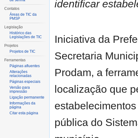
de senha
identificar estab
Contatos
Áreas de TIC da
PMSP
Legislação
Histórico das
Iniciativa da Pre
Legislações de TIC
Projetos
Projetos de TIC
Secretaria Munic
Ferramentas
Páginas afluentes
Prodam, a ferram
Alterações
relacionadas
Páginas especiais
localização que pe
Versão para
impressão
Ligação permanente
estabelecimentos
Informações da
página
Citar esta página
pública do Siste