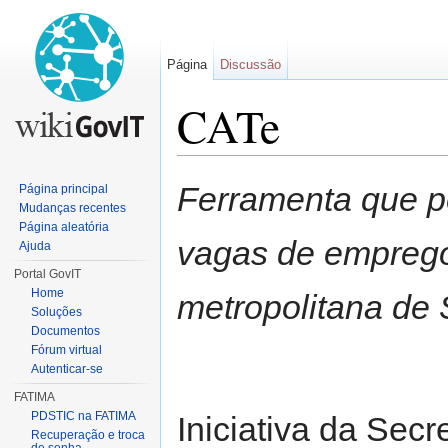
Página
Discussão
CATe
Ir para:
navegação
,
pesquisa
Ferramenta que p
Página principal
Mudanças recentes
Página aleatória
vagas de emprego
Ajuda
Portal GovIT
Home
metropolitana de 
Soluções
Documentos
Fórum virtual
Autenticar-se
FATIMA
PDSTIC na FATIMA
Iniciativa da Sec
Recuperação e troca