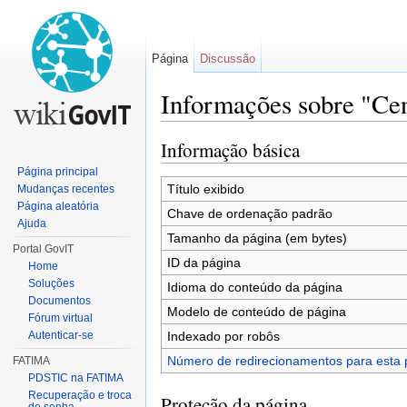
Página
Discussão
Informações sobre "Cen
Ir para:
navegação
,
pesquisa
Informação básica
Página principal
Título exibido
Mudanças recentes
Página aleatória
Chave de ordenação padrão
Ajuda
Tamanho da página (em bytes)
Portal GovIT
ID da página
Home
Soluções
Idioma do conteúdo da página
Documentos
Modelo de conteúdo de página
Fórum virtual
Indexado por robôs
Autenticar-se
Número de redirecionamentos para esta 
FATIMA
PDSTIC na FATIMA
Recuperação e troca
Proteção da página