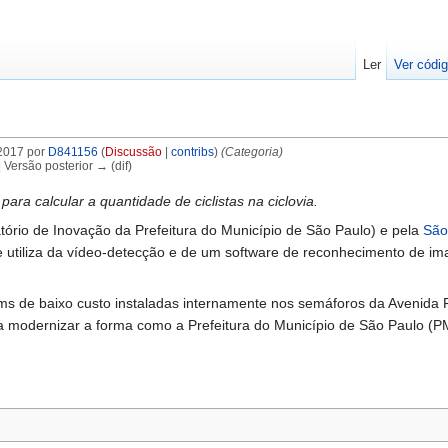
Ler
Ver códig
2017 por
D841156
(
Discussão
|
contribs
)
(Categoria)
| Versão posterior → (dif)
 para calcular a quantidade de ciclistas na ciclovia.
ório de Inovação da Prefeitura do Município de São Paulo) e pela
São
que utiliza da vídeo-detecção e de um software de reconhecimento de i
de baixo custo instaladas internamente nos semáforos da Avenida Fari
modernizar a forma como a Prefeitura do Município de São Paulo (PMS