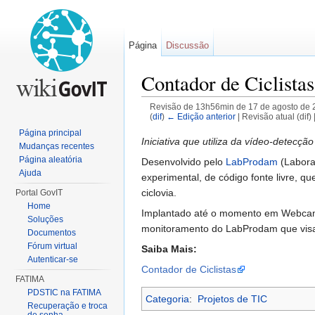
Página
Discussão
Contador de Ciclistas
Revisão de 13h56min de 17 de agosto de 
(
dif
)
← Edição anterior
| Revisão atual (dif) 
Ir para:
navegação
,
pesquisa
Página principal
Iniciativa que utiliza da vídeo-detecção
Mudanças recentes
Página aleatória
Desenvolvido pelo
LabProdam
(Laborat
Ajuda
experimental, de código fonte livre, 
ciclovia.
Portal GovIT
Home
Implantado até o momento em Webcams 
Soluções
monitoramento do LabProdam que visa 
Documentos
Fórum virtual
Saiba Mais:
Autenticar-se
Contador de Ciclistas
FATIMA
PDSTIC na FATIMA
Categoria
:
Projetos de TIC
Recuperação e troca