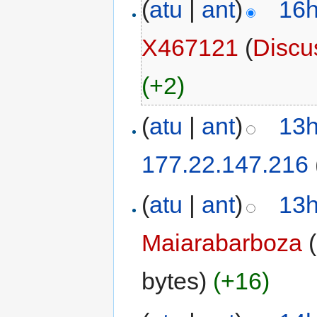
(
atu
|
ant
)
16h
X467121
(
Discu
(+2)
(
atu
|
ant
)
13h
177.22.147.216
(
atu
|
ant
)
13h
Maiarabarboza
(
bytes)
(+16)