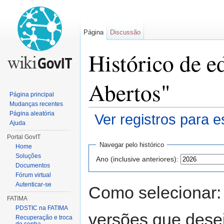
Página
Discussão
Histórico de e
Abertos"
Página principal
Mudanças recentes
Página aleatória
Ver registros para e
Ajuda
Ir para:
navegação
,
pesquisa
Portal GovIT
Navegar pelo histórico
Home
Soluções
Ano (inclusive anteriores):
Documentos
Fórum virtual
Autenticar-se
Como selecionar:
FATIMA
PDSTIC na FATIMA
versões que desej
Recuperação e troca