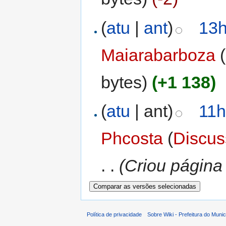
(
atu
|
ant
)
13h
Maiarabarboza
(
bytes)
(+1 138)
(
atu
| ant)
11h
Phcosta
(
Discu
. .
(Criou página 
Política de privacidade
Sobre Wiki - Prefeitura do Muni