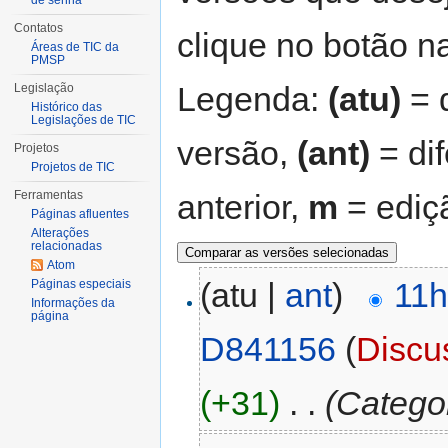
de senha
Contatos
clique no botão na
Áreas de TIC da
PMSP
Legenda:
(atu)
= d
Legislação
Histórico das
Legislações de TIC
versão,
(ant)
= di
Projetos
Projetos de TIC
anterior,
m
= ediç
Ferramentas
Páginas afluentes
Alterações
relacionadas
Atom
(atu |
ant
)
11h
Páginas especiais
Informações da
página
D841156
(
Discu
(+31)
‎
. .
(Catego