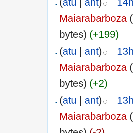
(
atu
|
ant
)
14h
Maiarabarboza
(
bytes)
(+199)
(
atu
|
ant
)
13h
Maiarabarboza
(
bytes)
(+2)
(
atu
|
ant
)
13h
Maiarabarboza
(
bytes)
(-2)