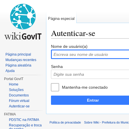
Página especial
Autenticar-se
Ir para:
navegação
,
pesquisa
Nome de usuário(a)
Página principal
Mudanças recentes
Página aleatória
Senha
Ajuda
Portal GovIT
Home
Mantenha-me conectado
Soluções
Documentos
Entrar
Fórum virtual
Autenticar-se
FATIMA
PDSTIC na FATIMA
Política de privacidade
Sobre Wiki - Prefeitura do Muni
Recuperação e troca