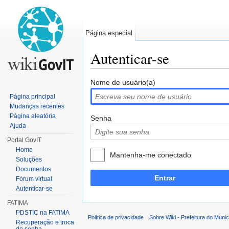
Página especial
Autenticar-se
Ir para:
navegação
,
pesquisa
Nome de usuário(a)
Página principal
Mudanças recentes
Página aleatória
Senha
Ajuda
Portal GovIT
Home
Mantenha-me conectado
Soluções
Documentos
Entrar
Fórum virtual
Autenticar-se
FATIMA
PDSTIC na FATIMA
Política de privacidade
Sobre Wiki - Prefeitura do Muni
Recuperação e troca