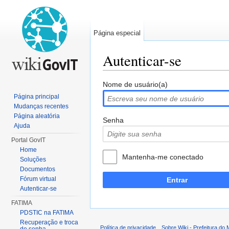
Página especial
Autenticar-se
Ir para:
navegação
,
pesquisa
Nome de usuário(a)
Página principal
Mudanças recentes
Página aleatória
Senha
Ajuda
Portal GovIT
Home
Mantenha-me conectado
Soluções
Documentos
Fórum virtual
Entrar
Autenticar-se
FATIMA
PDSTIC na FATIMA
Recuperação e troca
Política de privacidade
Sobre Wiki - Prefeitura do