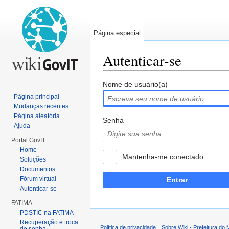
Página especial
Autenticar-se
Ir para:
navegação
,
pesquisa
Nome de usuário(a)
Página principal
Mudanças recentes
Página aleatória
Senha
Ajuda
Portal GovIT
Home
Mantenha-me conectado
Soluções
Documentos
Fórum virtual
Entrar
Autenticar-se
FATIMA
PDSTIC na FATIMA
Recuperação e troca
Política de privacidade
Sobre Wiki - Prefeitura do