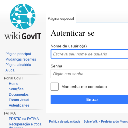
Página especial
Autenticar-se
Ir para:
navegação
,
pesquisa
Nome de usuário(a)
Página principal
Mudanças recentes
Página aleatória
Senha
Ajuda
Portal GovIT
Home
Mantenha-me conectado
Soluções
Documentos
Entrar
Fórum virtual
Autenticar-se
FATIMA
PDSTIC na FATIMA
Política de privacidade
Sobre Wiki - Prefeitura do Muni
Recuperação e troca