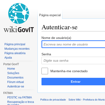
Página especial
Autenticar-se
Ir para:
navegação
,
pesquisa
Nome de usuário(a)
Página principal
Mudanças recentes
Página aleatória
Senha
Ajuda
Portal GovIT
Home
Mantenha-me conectado
Soluções
Documentos
Entrar
Fórum virtual
Autenticar-se
FATIMA
PDSTIC na FATIMA
Política de privacidade
Sobre Wiki - Prefeitura do Muni
Recuperação e troca