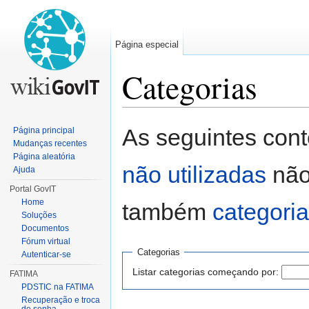
Página especial
Categorias
Ir para:
navegação
,
pesquisa
As seguintes con
Página principal
Mudanças recentes
Página aleatória
não utilizadas
não
Ajuda
Portal GovIT
Home
também
categori
Soluções
Documentos
Fórum virtual
Categorias
Autenticar-se
Listar categorias começando por:
FATIMA
PDSTIC na FATIMA
Recuperação e troca