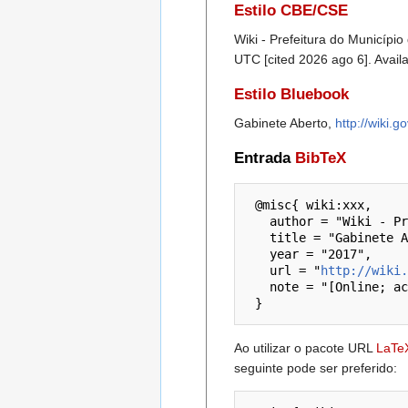
Estilo CBE/CSE
Wiki - Prefeitura do Município
UTC [cited 2026 ago 6]. Avail
Estilo Bluebook
Gabinete Aberto,
http://wiki.
Entrada
BibTeX
 @misc{ wiki:xxx,

   author = "Wiki - Prefeitura do Município de São Paulo",

   title = "Gabinete Aberto --- Wiki - Prefeitura do Município de São Paulo{,} ",

   year = "2017",

   url = "
http://wiki.
   note = "[Online; accessed 6-agosto-2026]"

Ao utilizar o pacote URL
LaTe
seguinte pode ser preferido: