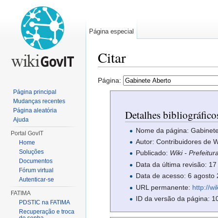
Página especial
Citar
Ir para:
navegação
,
pesquisa
Página:
Página principal
Mudanças recentes
Página aleatória
Detalhes bibliográfic
Ajuda
Nome da página: Gabinete
Portal GovIT
Autor: Contribuidores de W
Home
Soluções
Publicado:
Wiki - Prefeitu
Documentos
Data da última revisão: 
Fórum virtual
Data de acesso: 6 agost
Autenticar-se
URL permanente:
http://w
FATIMA
ID da versão da página: 1
PDSTIC na FATIMA
Recuperação e troca