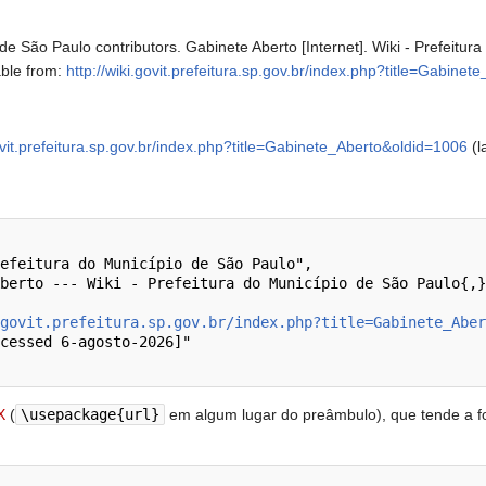
 de São Paulo contributors. Gabinete Aberto [Internet]. Wiki - Prefeit
able from:
http://wiki.govit.prefeitura.sp.gov.br/index.php?title=Gabine
govit.prefeitura.sp.gov.br/index.php?title=Gabinete_Aberto&oldid=1006
(l
govit.prefeitura.sp.gov.br/index.php?title=Gabinete_Aber
X
(
\usepackage{url}
em algum lugar do preâmbulo), que tende a f