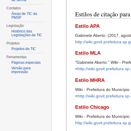
de senha
Contatos
Estilos de citação par
Áreas de TIC da
PMSP
Estilo APA
Legislação
Histórico das
Legislações de TIC
Gabinete Aberto. (2017, agos
http://wiki.govit.prefeitura.s
Projetos
Projetos de TIC
Estilo MLA
Ferramentas
"Gabinete Aberto."
Wiki - Pre
Páginas especiais
Versão para
<
http://wiki.govit.prefeitura.
impressão
Estilo MHRA
Wiki - Prefeitura do Município
<
http://wiki.govit.prefeitura.
Estilo Chicago
Wiki - Prefeitura do Município
http://wiki.govit.prefeitura.s