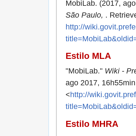
MobiLab. (2017, ago
São Paulo,
. Retrie
http://wiki.govit.pre
title=MobiLab&oldi
Estilo MLA
"MobiLab."
Wiki - P
ago 2017, 16h55min
<
http://wiki.govit.pr
title=MobiLab&oldi
Estilo MHRA