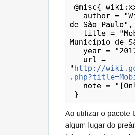
 @misc{ wiki:xxx,

   author = "Wiki - Prefeitura do Município 
de São Paulo",

   title = "MobiLab --- Wiki - Prefeitura do 
Município de S
   year = "2017",

   url = 
"
http://wiki.g
.php?title=Mob
   note = "[Online; accessed 6-agosto-2026]"

Ao utilizar o pacot
algum lugar do preâ