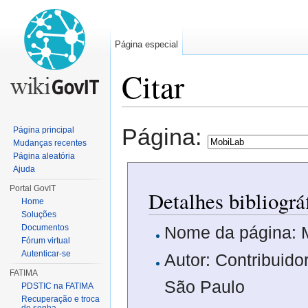
Página especial
Citar
Ir para:
navegação
,
pesquisa
Página:
Página principal
Mudanças recentes
Página aleatória
Ajuda
Portal GovIT
Detalhes bibliogr
Home
Soluções
Documentos
Nome da página: 
Fórum virtual
Autenticar-se
Autor: Contribuido
FATIMA
São Paulo
PDSTIC na FATIMA
Recuperação e troca