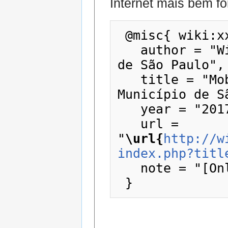
Internet mais bem fo
 @misc{ wiki:xxx,

   author = "Wiki - Prefeitura do Município 
de São Paulo",

   title = "MobiLab --- Wiki - Prefeitura do 
Município de S
   year = "2017",

   url = 
"
\url{
http://w
index.php?titl
   note = "[Online; accessed 6-agosto-2026]"
