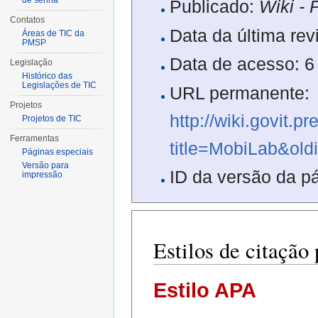
de senha
Publicado:
Wiki - 
Contatos
Data da última re
Áreas de TIC da
PMSP
Data de acesso: 
Legislação
Histórico das
Legislações de TIC
URL permanente:
Projetos
http://wiki.govit.p
Projetos de TIC
Ferramentas
title=MobiLab&old
Páginas especiais
Versão para
ID da versão da p
impressão
Estilos de citaçã
Estilo APA