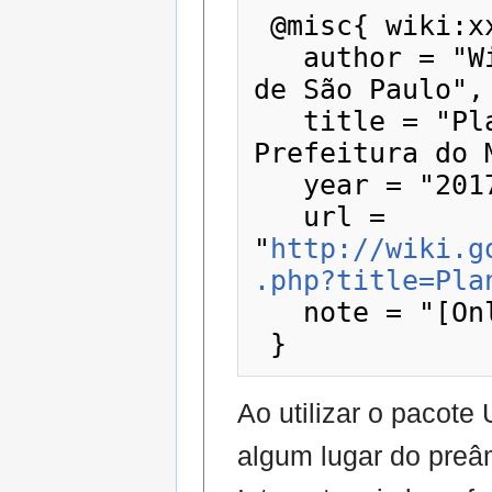
 @misc{ wiki:xxx,

   author = "Wiki - Prefeitura do Município 
de São Paulo",

   title = "Planeja Sampa --- Wiki - 
Prefeitura do 
   year = "2017",

   url = 
"
http://wiki.g
.php?title=Pla
   note = "[Online; accessed 10-agosto-2026]"

Ao utilizar o pacot
algum lugar do preâ