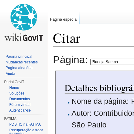
Página especial
Citar
Ir para:
navegação
,
pesquisa
Página:
Página principal
Mudanças recentes
Página aleatória
Ajuda
Portal GovIT
Detalhes bibliográ
Home
Soluções
Documentos
Nome da página: 
Fórum virtual
Autenticar-se
Autor: Contribuido
FATIMA
São Paulo
PDSTIC na FATIMA
Recuperação e troca