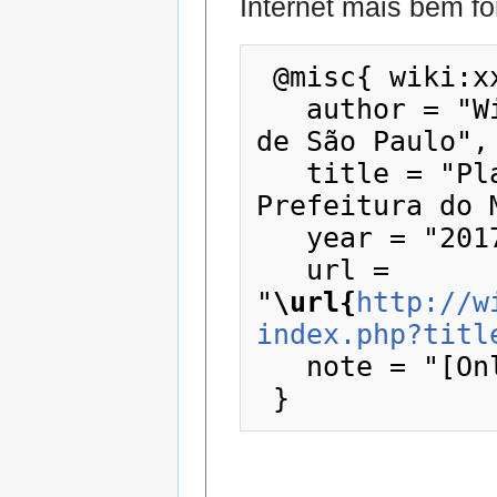
Internet mais bem fo
 @misc{ wiki:xxx,

   author = "Wiki - Prefeitura do Município 
de São Paulo",

   title = "Planeja Sampa --- Wiki - 
Prefeitura do 
   year = "2017",

   url = 
"
\url{
http://w
index.php?titl
   note = "[Online; accessed 10-agosto-2026]"
