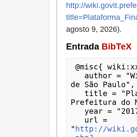
http://wiki.govit.pre
title=Plataforma_
agosto 9, 2026).
Entrada
BibTeX
 @misc{ wiki:xxx,

   author = "Wiki - Prefeitura do Município 
de São Paulo",

   title = "Plataforma Finanças --- Wiki - 
Prefeitura do 
   year = "2017",

   url = 
"
http://wiki.g