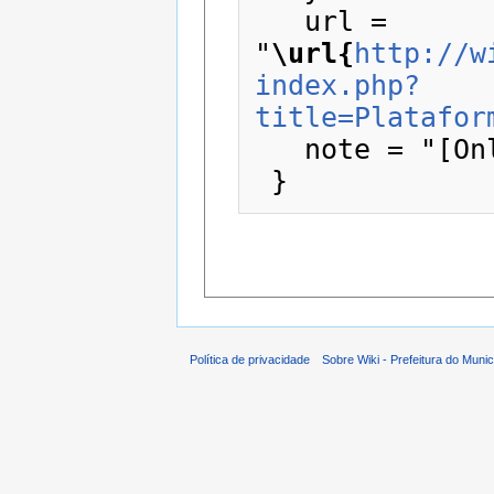
   url = 
"
\url{
http://w
index.php?
title=Platafor
   note = "[Online; accessed 9-agosto-2026]"

Política de privacidade
Sobre Wiki - Prefeitura do Muni