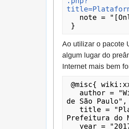
.php?
title=Platafor
   note = "[Online; accessed 9-agosto-2026]"

Ao utilizar o pacot
algum lugar do preâ
Internet mais bem fo
 @misc{ wiki:xxx,

   author = "Wiki - Prefeitura do Município 
de São Paulo",

   title = "Plataforma Finanças --- Wiki - 
Prefeitura do 
   year = "2017",
