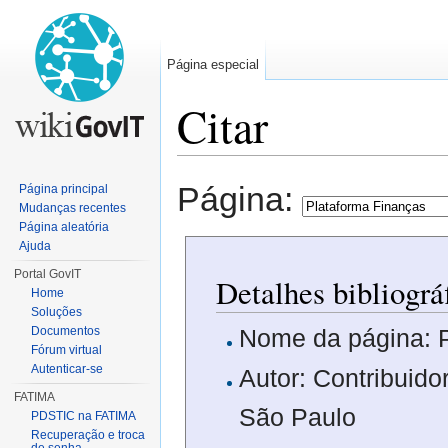
Página especial
Citar
Ir para:
navegação
,
pesquisa
Página:
Página principal
Mudanças recentes
Página aleatória
Ajuda
Portal GovIT
Detalhes bibliográ
Home
Soluções
Documentos
Nome da página: 
Fórum virtual
Autenticar-se
Autor: Contribuido
FATIMA
São Paulo
PDSTIC na FATIMA
Recuperação e troca