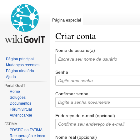
Página especial
Criar conta
Ir para:
navegação
,
pesquisa
Nome de usuário(a)
Página principal
Mudanças recentes
Página aleatória
Senha
Ajuda
Portal GovIT
Home
Confirmar senha
Soluções
Documentos
Fórum virtual
Endereço de e-mail (opcional)
Autenticar-se
FATIMA
PDSTIC na FATIMA
Recuperação e troca
Nome real (opcional)