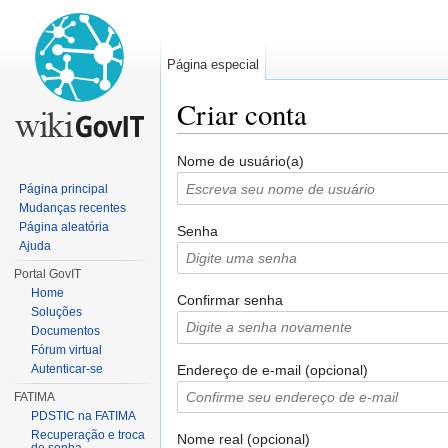
Página especial
Criar conta
Ir para:
navegação
,
pesquisa
Nome de usuário(a)
Página principal
Mudanças recentes
Página aleatória
Senha
Ajuda
Portal GovIT
Home
Confirmar senha
Soluções
Documentos
Fórum virtual
Endereço de e-mail (opcional)
Autenticar-se
FATIMA
PDSTIC na FATIMA
Recuperação e troca
Nome real (opcional)