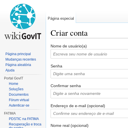
Página especial
Criar conta
Ir para:
navegação
,
pesquisa
Nome de usuário(a)
Página principal
Mudanças recentes
Página aleatória
Senha
Ajuda
Portal GovIT
Home
Confirmar senha
Soluções
Documentos
Fórum virtual
Endereço de e-mail (opcional)
Autenticar-se
FATIMA
PDSTIC na FATIMA
Recuperação e troca
Nome real (opcional)