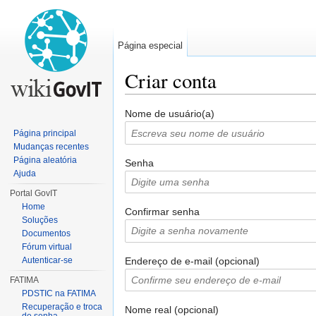
Página especial
Criar conta
Ir para:
navegação
,
pesquisa
Nome de usuário(a)
Página principal
Mudanças recentes
Página aleatória
Senha
Ajuda
Portal GovIT
Home
Confirmar senha
Soluções
Documentos
Fórum virtual
Endereço de e-mail (opcional)
Autenticar-se
FATIMA
PDSTIC na FATIMA
Recuperação e troca
Nome real (opcional)