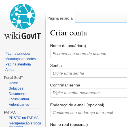
Página especial
Criar conta
Ir para:
navegação
,
pesquisa
Nome de usuário(a)
Página principal
Mudanças recentes
Página aleatória
Senha
Ajuda
Portal GovIT
Home
Confirmar senha
Soluções
Documentos
Fórum virtual
Endereço de e-mail (opcional)
Autenticar-se
FATIMA
PDSTIC na FATIMA
Recuperação e troca
Nome real (opcional)