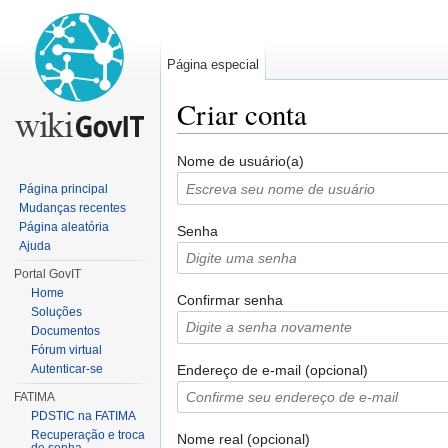
Página especial
Criar conta
Ir para:
navegação
,
pesquisa
Nome de usuário(a)
Página principal
Mudanças recentes
Página aleatória
Senha
Ajuda
Portal GovIT
Home
Confirmar senha
Soluções
Documentos
Fórum virtual
Endereço de e-mail (opcional)
Autenticar-se
FATIMA
PDSTIC na FATIMA
Recuperação e troca
Nome real (opcional)