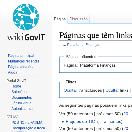
Página
Discussão
Páginas que têm link
←
Plataforma Finanças
Ir para:
navegação
,
pesquisa
Página principal
Páginas afluentes
Mudanças recentes
Página:
Página aleatória
Ajuda
Portal GovIT
Filtros
Home
Ocultar
transclusões |
Ocultar
links |
Soluções
Documentos
Fórum virtual
As seguintes páginas possuem links p
Autenticar-se
Ver (50 anteriores | próximos 50) (
20
|
FATIMA
Projetos de TIC
‎
(
← afluentes
)
PDSTIC na FATIMA
Ver (50 anteriores | próximos 50) (
20
|
Recuperação e troca