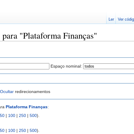
Ler
Ver códig
s para "Plataforma Finanças"
Espaço nominal:
Ocultar
redirecionamentos
ara
Plataforma Finanças
:
50
|
100
|
250
|
500
).
50
|
100
|
250
|
500
).