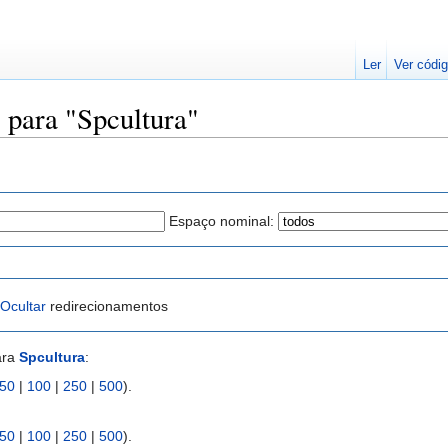
Ler
Ver códig
 para "Spcultura"
Espaço nominal:
Ocultar
redirecionamentos
ara
Spcultura
:
50
|
100
|
250
|
500
).
50
|
100
|
250
|
500
).