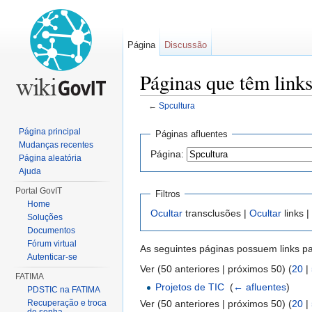
Página
Discussão
Páginas que têm links
←
Spcultura
Ir para:
navegação
,
pesquisa
Página principal
Páginas afluentes
Mudanças recentes
Página:
Página aleatória
Ajuda
Portal GovIT
Filtros
Home
Ocultar
transclusões |
Ocultar
links |
Soluções
Documentos
Fórum virtual
As seguintes páginas possuem links p
Autenticar-se
Ver (50 anteriores | próximos 50) (
20
|
FATIMA
Projetos de TIC
‎
(
← afluentes
)
PDSTIC na FATIMA
Ver (50 anteriores | próximos 50) (
20
|
Recuperação e troca