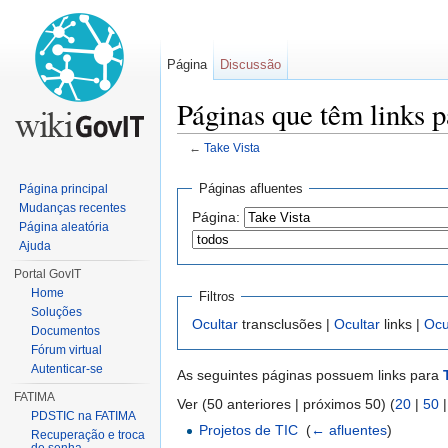
Página
Discussão
Páginas que têm links p
←
Take Vista
Ir para:
navegação
,
pesquisa
Páginas afluentes
Página principal
Mudanças recentes
Página:
Página aleatória
Ajuda
Portal GovIT
Home
Filtros
Soluções
Ocultar
transclusões |
Ocultar
links |
Ocu
Documentos
Fórum virtual
Autenticar-se
As seguintes páginas possuem links para
FATIMA
Ver (50 anteriores | próximos 50) (
20
|
50
PDSTIC na FATIMA
Projetos de TIC
‎
(
← afluentes
)
Recuperação e troca