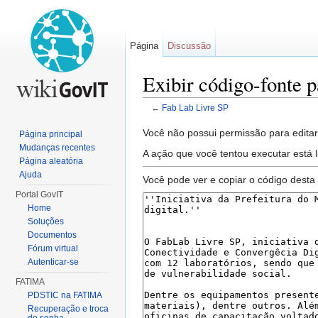
Página
Discussão
Exibir código-fonte 
←
Fab Lab Livre SP
Ir para:
navegação
,
pesquisa
Você não possui permissão para editar 
Página principal
Mudanças recentes
A ação que você tentou executar está 
Página aleatória
Ajuda
Você pode ver e copiar o código desta
Portal GovIT
Home
Soluções
Documentos
Fórum virtual
Autenticar-se
FATIMA
PDSTIC na FATIMA
Recuperação e troca