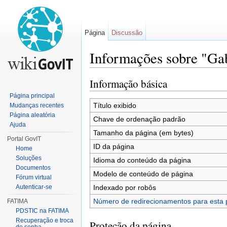
Página
Discussão
Informações sobre "Ga
Ir para:
navegação
,
pesquisa
Informação básica
Página principal
Título exibido
Mudanças recentes
Página aleatória
Chave de ordenação padrão
Ajuda
Tamanho da página (em bytes)
Portal GovIT
ID da página
Home
Soluções
Idioma do conteúdo da página
Documentos
Modelo de conteúdo de página
Fórum virtual
Indexado por robôs
Autenticar-se
Número de redirecionamentos para esta 
FATIMA
PDSTIC na FATIMA
Recuperação e troca
Proteção da página