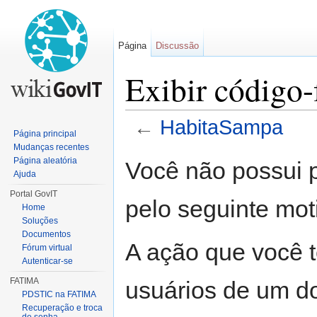
Página
Discussão
Exibir código
←
HabitaSampa
Página principal
Ir para:
navegação
,
pesquisa
Mudanças recentes
Página aleatória
Você não possui p
Ajuda
Portal GovIT
pelo seguinte mot
Home
Soluções
Documentos
A ação que você t
Fórum virtual
Autenticar-se
FATIMA
usuários de um d
PDSTIC na FATIMA
Recuperação e troca