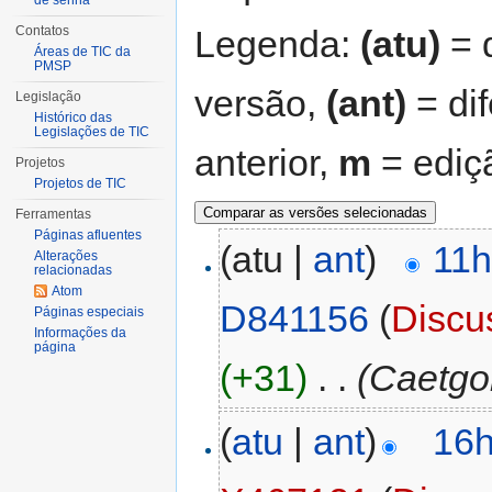
de senha
Legenda:
(atu)
= d
Contatos
Áreas de TIC da
PMSP
versão,
(ant)
= di
Legislação
Histórico das
Legislações de TIC
anterior,
m
= ediç
Projetos
Projetos de TIC
Ferramentas
Páginas afluentes
(atu |
ant
)
11h
Alterações
relacionadas
Atom
D841156
(
Discu
Páginas especiais
Informações da
página
(+31)
‎
. .
(Caetgo
(
atu
|
ant
)
16h