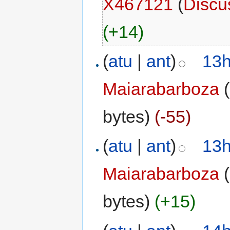
X467121
(
Discu
(+14)
(
atu
|
ant
)
13h
Maiarabarboza
(
bytes)
(-55)
(
atu
|
ant
)
13h
Maiarabarboza
(
bytes)
(+15)