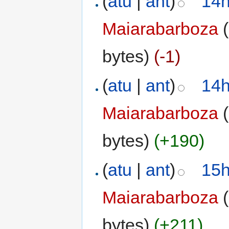
(
atu
|
ant
)
14h
Maiarabarboza
(
bytes)
(-1)
(
atu
|
ant
)
14h
Maiarabarboza
(
bytes)
(+190)
(
atu
|
ant
)
15h
Maiarabarboza
(
bytes)
(+211)