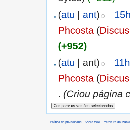
(
atu
|
ant
)
15h
Phcosta
(
Discu
(+952)
(
atu
| ant)
11h
Phcosta
(
Discu
.
(Criou página c
Política de privacidade
Sobre Wiki - Prefeitura do Muni