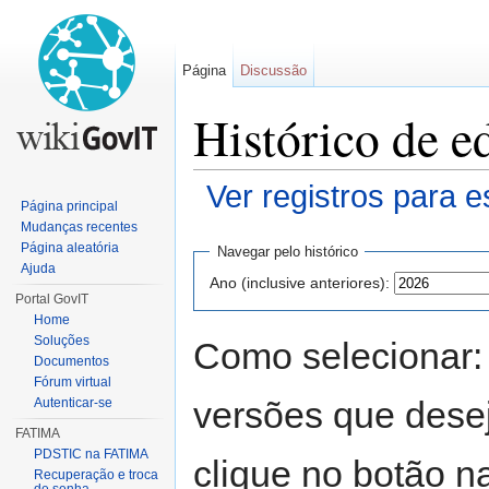
Página
Discussão
Histórico de 
Ver registros para e
Página principal
Ir para:
navegação
,
pesquisa
Mudanças recentes
Página aleatória
Navegar pelo histórico
Ajuda
Ano (inclusive anteriores):
Portal GovIT
Home
Soluções
Como selecionar:
Documentos
Fórum virtual
versões que desej
Autenticar-se
FATIMA
PDSTIC na FATIMA
clique no botão na
Recuperação e troca