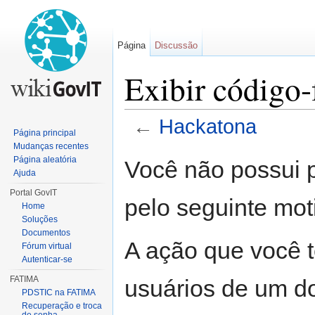
Página
Discussão
Exibir código-
←
Hackatona
Página principal
Ir para:
navegação
,
pesquisa
Mudanças recentes
Página aleatória
Você não possui p
Ajuda
Portal GovIT
pelo seguinte mot
Home
Soluções
Documentos
A ação que você t
Fórum virtual
Autenticar-se
FATIMA
usuários de um d
PDSTIC na FATIMA
Recuperação e troca