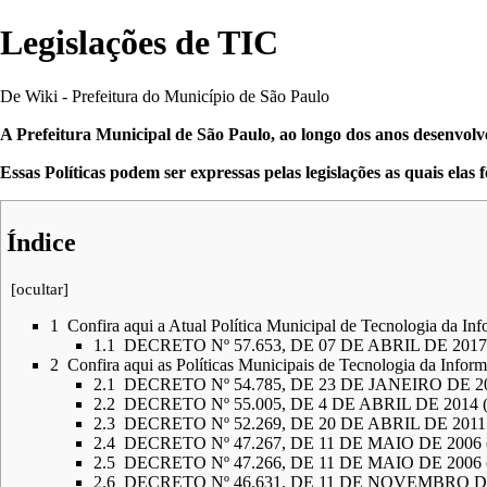
Legislações de TIC
De Wiki - Prefeitura do Município de São Paulo
A Prefeitura Municipal de São Paulo, ao longo dos anos desenvolv
Essas Políticas podem ser expressas pelas legislações as quais elas 
Índice
[
ocultar
]
1
Confira aqui a Atual Política Municipal de Tecnologia da I
1.1
DECRETO Nº 57.653, DE 07 DE ABRIL DE 201
2
Confira aqui as Políticas Municipais de Tecnologia da Infor
2.1
DECRETO Nº 54.785, DE 23 DE JANEIRO DE 
2.2
DECRETO Nº 55.005, DE 4 DE ABRIL DE 201
2.3
DECRETO Nº 52.269, DE 20 DE ABRIL DE 20
2.4
DECRETO Nº 47.267, DE 11 DE MAIO DE 200
2.5
DECRETO Nº 47.266, DE 11 DE MAIO DE 200
2.6
DECRETO Nº 46.631, DE 11 DE NOVEMBRO 