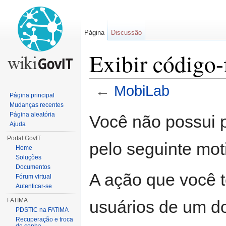
Página
Discussão
Exibir código
←
MobiLab
Página principal
Ir para:
navegação
,
pesquisa
Mudanças recentes
Página aleatória
Você não possui p
Ajuda
Portal GovIT
pelo seguinte mot
Home
Soluções
Documentos
A ação que você t
Fórum virtual
Autenticar-se
FATIMA
usuários de um d
PDSTIC na FATIMA
Recuperação e troca