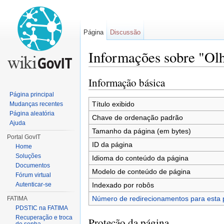
Página
Discussão
Informações sobre "Ol
Ir para:
navegação
,
pesquisa
Informação básica
Página principal
Título exibido
Mudanças recentes
Página aleatória
Chave de ordenação padrão
Ajuda
Tamanho da página (em bytes)
Portal GovIT
ID da página
Home
Soluções
Idioma do conteúdo da página
Documentos
Modelo de conteúdo de página
Fórum virtual
Indexado por robôs
Autenticar-se
Número de redirecionamentos para esta 
FATIMA
PDSTIC na FATIMA
Recuperação e troca
Proteção da página