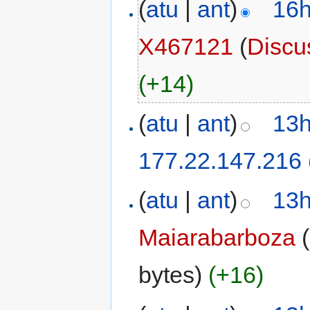
(
atu
|
ant
)
16h
X467121
(
Discu
(+14)
(
atu
|
ant
)
13h
177.22.147.216
(
atu
|
ant
)
13h
Maiarabarboza
(
bytes)
(+16)