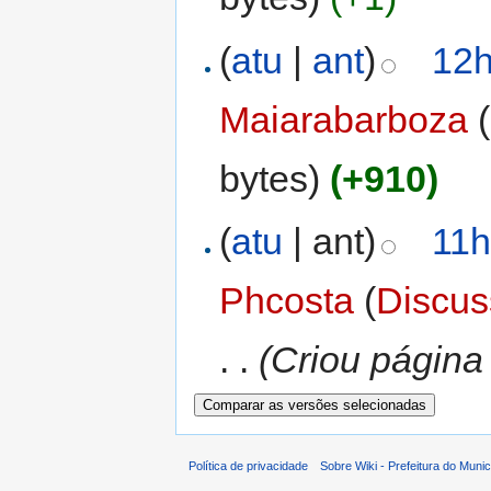
(
atu
|
ant
)
12h
Maiarabarboza
(
bytes)
(+910)
(
atu
| ant)
11h
Phcosta
(
Discu
. .
(Criou página 
Política de privacidade
Sobre Wiki - Prefeitura do Muni