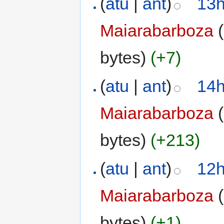
(
atu
|
ant
)
13h
Maiarabarboza
(
bytes)
(+7)
(
atu
|
ant
)
14h
Maiarabarboza
(
bytes)
(+213)
(
atu
|
ant
)
12h
Maiarabarboza
(
bytes)
(+1)