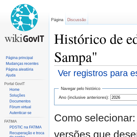
Página
Discussão
Histórico de e
Sampa"
Página principal
Mudanças recentes
Página aleatória
Ver registros para e
Ajuda
Ir para:
navegação
,
pesquisa
Portal GovIT
Navegar pelo histórico
Home
Soluções
Ano (inclusive anteriores):
Documentos
Fórum virtual
Autenticar-se
Como selecionar:
FATIMA
PDSTIC na FATIMA
versões que desej
Recuperação e troca