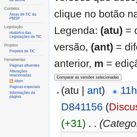
de senha
Contatos
clique no botão na
Áreas de TIC da
PMSP
Legenda:
(atu)
= d
Legislação
Histórico das
Legislações de TIC
versão,
(ant)
= di
Projetos
Projetos de TIC
anterior,
m
= ediç
Ferramentas
Páginas afluentes
Alterações
relacionadas
Atom
(atu |
ant
)
11h
Páginas especiais
Informações da
página
D841156
(
Discu
(+31)
‎
. .
(Catego