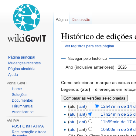
Página
Discussão
Histórico de edições
Ver registros para esta página
Ir para:
navegação
,
pesquisa
Página principal
Navegar pelo histórico
Mudanças recentes
Ano (inclusive anteriores):
Página aleatória
Ajuda
Como selecionar: marque as caixas de 
Portal GovIT
Legenda:
(atu)
= diferenças em relaçã
Home
Soluções
Documentos
(atu |
ant
)
12h47min de 14 d
Fórum virtual
Autenticar-se
(
atu
|
ant
)
17h24min de 25 d
FATIMA
(
atu
|
ant
)
11h59min de 17 d
PDSTIC na FATIMA
(
atu
| ant)
10h03min de 29 d
Recuperação e troca