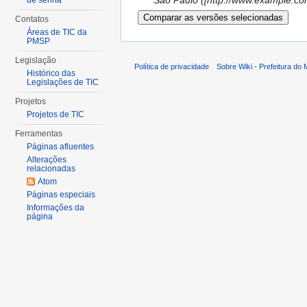
São Paulo ([http://www.example.com
de senha
Contatos
Áreas de TIC da
PMSP
Legislação
Política de privacidade
Sobre Wiki - Prefeitura do
Histórico das
Legislações de TIC
Projetos
Projetos de TIC
Ferramentas
Páginas afluentes
Alterações
relacionadas
Atom
Páginas especiais
Informações da
página