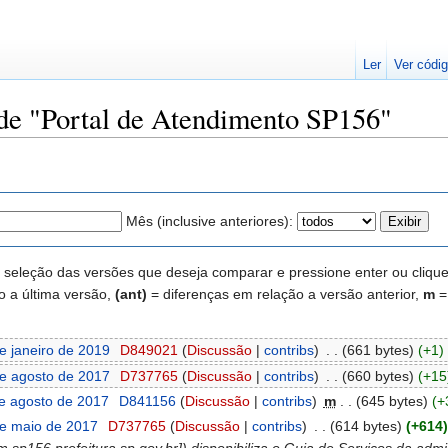
Ler
Ver códig
 de "Portal de Atendimento SP156"
Mês (inclusive anteriores):
seleção das versões que deseja comparar e pressione enter ou clique n
o a última versão,
(ant)
= diferenças em relação a versão anterior,
m
=
e janeiro de 2019
‎
D849021
(
Discussão
|
contribs
)
‎
. .
(661 bytes)
(+1)
e agosto de 2017
‎
D737765
(
Discussão
|
contribs
)
‎
. .
(660 bytes)
(+15
e agosto de 2017
‎
D841156
(
Discussão
|
contribs
)
‎
m
. .
(645 bytes)
(+
e maio de 2017
‎
D737765
(
Discussão
|
contribs
)
‎
. .
(614 bytes)
(+614)