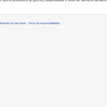
 sp156.prefeitura.sp.gov.br]) disponibiliza o Guia de Serviços da adm
 Município de São Paulo
Termo de responsabilidade