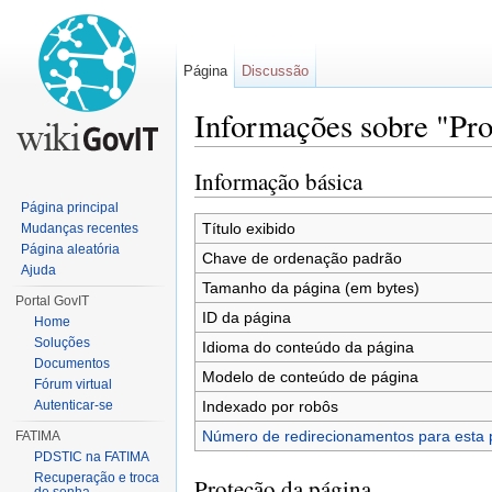
Página
Discussão
Informações sobre "Pro
Ir para:
navegação
,
pesquisa
Informação básica
Página principal
Título exibido
Mudanças recentes
Página aleatória
Chave de ordenação padrão
Ajuda
Tamanho da página (em bytes)
Portal GovIT
ID da página
Home
Soluções
Idioma do conteúdo da página
Documentos
Modelo de conteúdo de página
Fórum virtual
Indexado por robôs
Autenticar-se
Número de redirecionamentos para esta 
FATIMA
PDSTIC na FATIMA
Recuperação e troca
Proteção da página