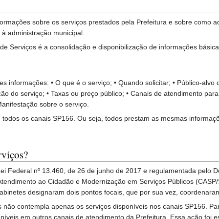
nformações sobre os serviços prestados pela Prefeitura e sobre como a
à administração municipal.
a de Serviços é a consolidação e disponibilização de informações básic
s informações: • O que é o serviço; • Quando solicitar; • Público-alvo
o do serviço; • Taxas ou preço público; • Canais de atendimento para sol
anifestação sobre o serviço.
em todos os canais SP156. Ou seja, todos prestam as mesmas informaç
rviços?
a Lei Federal nº 13.460, de 26 de junho de 2017 e regulamentada pelo 
tendimento ao Cidadão e Modernização em Serviços Públicos (CASP/S
 gabinetes designaram dois pontos focais, que por sua vez, coordenara
s não contempla apenas os serviços disponíveis nos canais SP156. Pa
níveis em outros canais de atendimento da Prefeitura. Essa ação foi e