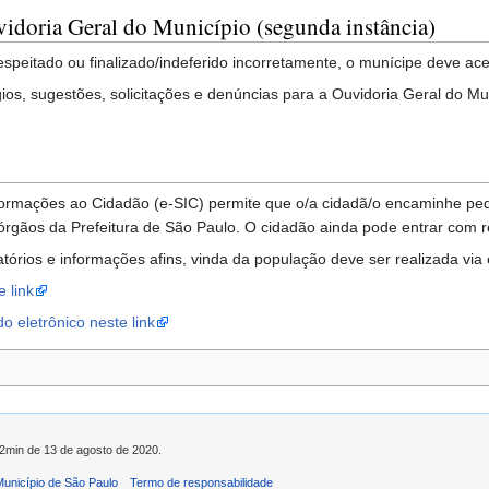
idoria Geral do Município (segunda instância)
eitado ou finalizado/indeferido incorretamente, o munícipe deve ace
ios, sugestões, solicitações e denúncias para a Ouvidoria Geral do Mu
nformações ao Cidadão (e-SIC) permite que o/a cidadã/o encaminhe p
a órgãos da Prefeitura de São Paulo. O cidadão ainda pode entrar com
atórios e informações afins, vinda da população deve ser realizada via 
 link
 eletrônico neste link
42min de 13 de agosto de 2020.
 Município de São Paulo
Termo de responsabilidade