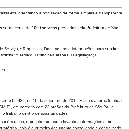
cessá-los, orientando a população de forma simples e transparente
as sobre cerca de 1000 serviços prestados pela Prefeitura de São
 do Serviço; • Requisitos, Documentos e Informações para solicitar
icitar o serviço; • Principais etapas; • Legislação; •
ões.
Decreto 58.426, de 18 de setembro de 2018. A sua elaboração atual
MIT), em parceria com 28 órgãos da Prefeitura de São Paulo.
m o trabalho dentro de suas unidades.
ra além deles, o projeto mapeou e levantou informações sobre
stratégica, pois é o primeiro documento consolidado e centralizado