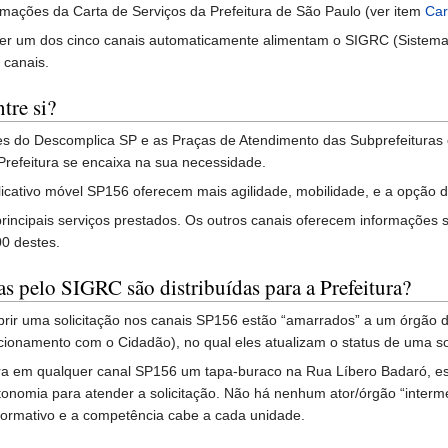
ormações da Carta de Serviços da Prefeitura de São Paulo (ver item
Car
quer um dos cinco canais automaticamente alimentam o SIGRC (Sistem
 canais.
tre si?
des do Descomplica SP e as Praças de Atendimento das Subprefeituras
Prefeitura se encaixa na sua necessidade.
icativo móvel SP156 oferecem mais agilidade, mobilidade, e a opção d
s principais serviços prestados. Os outros canais oferecem informações
00 destes.
as pelo SIGRC são distribuídas para a Prefeitura?
abrir uma solicitação nos canais SP156 estão “amarrados” a um órgão 
ionamento com o Cidadão), no qual eles atualizam o status de uma so
a em qualquer canal SP156 um tapa-buraco na Rua Líbero Badaró, es
omia para atender a solicitação. Não há nenhum ator/órgão “intermediá
normativo e a competência cabe a cada unidade.