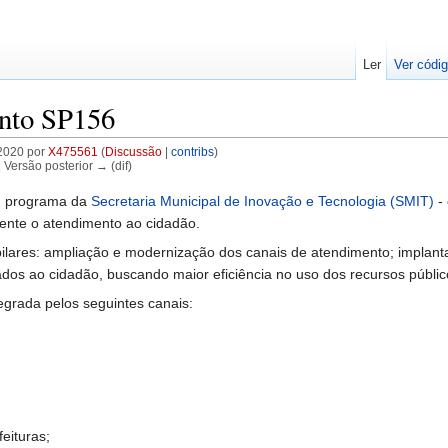
Ler
Ver códig
nto SP156
2020 por
X475561
(
Discussão
|
contribs
)
| Versão posterior → (dif)
m programa da
Secretaria Municipal de Inovação e Tecnologia (SMIT)
- 
mente o atendimento ao cidadão.
pilares: ampliação e modernização dos canais de atendimento; impla
stados ao cidadão, buscando maior eficiência no uso dos recursos púb
grada pelos seguintes canais:
eituras;