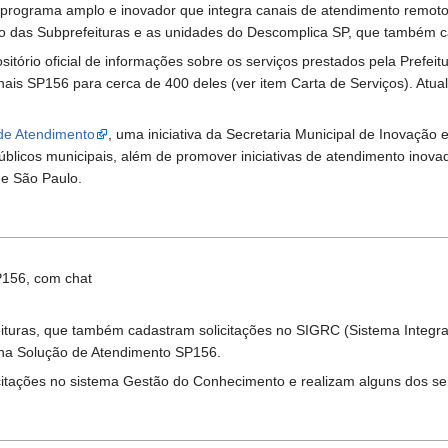
programa amplo e inovador que integra canais de atendimento remotos –
o das Subprefeituras e as unidades do Descomplica SP, que também ca
ório oficial de informações sobre os serviços prestados pela Prefeit
canais SP156 para cerca de 400 deles (ver item Carta de Serviços). At
a de Atendimento
, uma iniciativa da Secretaria Municipal de Inovação
blicos municipais, além de promover iniciativas de atendimento inova
de São Paulo.
P156, com chat
ituras, que também cadastram solicitações no SIGRC (Sistema Integ
 na Solução de Atendimento SP156.
citações no sistema Gestão do Conhecimento e realizam alguns dos se