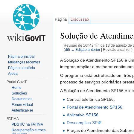
Página
Discussão
Solução de Atendime
Revisão de 16h42min de 13 de agosto de 
(
dif
)
← Edição anterior
| Revisão atual (dif) 
Ir para:
navegação
,
pesquisa
Página principal
A Solução de Atendimento SP156 é u
Mudanças recentes
integrar, ampliar e melhorar continua
Página aleatória
Ajuda
O programa está estruturado em três 
processo de serviços prioritários pre
Portal GovIT
Home
A Solução de Atendimento SP156 é inte
Soluções
Central telefônica SP156;
Documentos
Fórum virtual
Portal de Atendimento SP156
;
Autenticar-se
Aplicativo SP156
FATIMA
Descomplica SP
PDSTIC na FATIMA
Recuperação e troca
Praças de Atendimento das Subpref