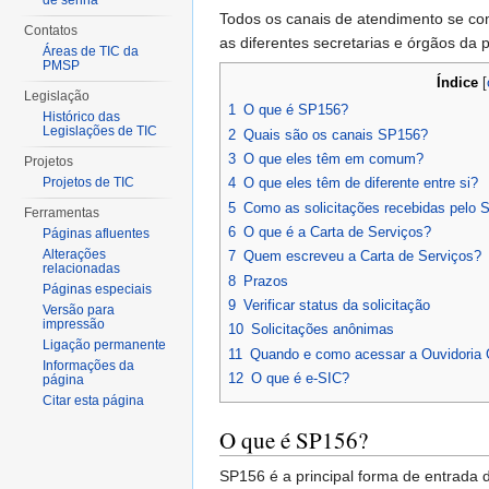
de senha
Todos os canais de atendimento se c
Contatos
as diferentes secretarias e órgãos da p
Áreas de TIC da
PMSP
Índice
[
Legislação
1
O que é SP156?
Histórico das
Legislações de TIC
2
Quais são os canais SP156?
3
O que eles têm em comum?
Projetos
Projetos de TIC
4
O que eles têm de diferente entre si?
5
Como as solicitações recebidas pelo S
Ferramentas
6
O que é a Carta de Serviços?
Páginas afluentes
Alterações
7
Quem escreveu a Carta de Serviços?
relacionadas
8
Prazos
Páginas especiais
9
Verificar status da solicitação
Versão para
impressão
10
Solicitações anônimas
Ligação permanente
11
Quando e como acessar a Ouvidoria G
Informações da
12
O que é e-SIC?
página
Citar esta página
O que é SP156?
SP156 é a principal forma de entrada d