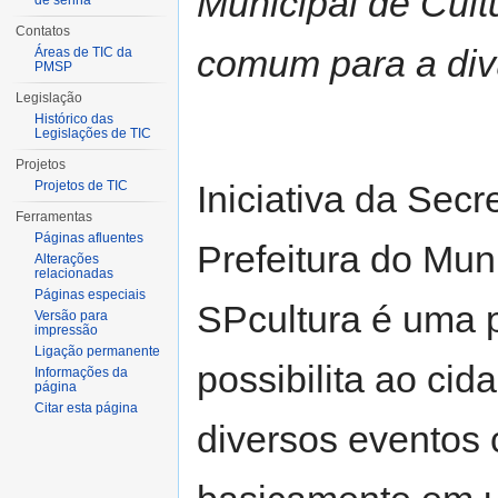
Municipal de Cult
de senha
Contatos
comum para a div
Áreas de TIC da
PMSP
Legislação
Histórico das
Legislações de TIC
Projetos
Iniciativa da Secr
Projetos de TIC
Ferramentas
Páginas afluentes
Prefeitura do Mun
Alterações
relacionadas
Páginas especiais
SPcultura é uma p
Versão para
impressão
Ligação permanente
possibilita ao cid
Informações da
página
Citar esta página
diversos eventos c