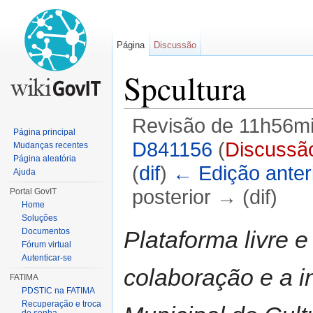
Página
Discussão
Spcultura
Revisão de 11h56mi
Página principal
D841156
(
Discussã
Mudanças recentes
Página aleatória
(
dif
)
← Edição anter
Ajuda
posterior → (dif)
Portal GovIT
Home
Ir para:
navegação
,
pesquisa
Soluções
Plataforma livre e
Documentos
Fórum virtual
Autenticar-se
colaboração e a i
FATIMA
PDSTIC na FATIMA
Recuperação e troca