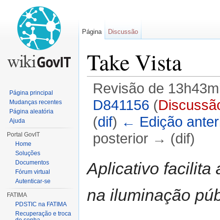
Página
Discussão
Take Vista
Revisão de 13h43mi
Página principal
D841156
(
Discussã
Mudanças recentes
Página aleatória
(
dif
)
← Edição anter
Ajuda
posterior → (dif)
Portal GovIT
Home
Ir para:
navegação
,
pesquisa
Soluções
Aplicativo facilit
Documentos
Fórum virtual
Autenticar-se
na iluminação púb
FATIMA
PDSTIC na FATIMA
Recuperação e troca