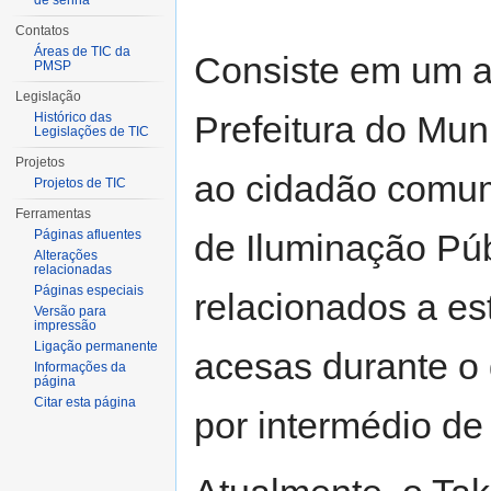
de senha
Contatos
Áreas de TIC da
Consiste em um ap
PMSP
Legislação
Prefeitura do Muni
Histórico das
Legislações de TIC
Projetos
ao cidadão comum
Projetos de TIC
Ferramentas
de Iluminação Púb
Páginas afluentes
Alterações
relacionadas
Páginas especiais
relacionados a e
Versão para
impressão
Ligação permanente
acesas durante o d
Informações da
página
Citar esta página
por intermédio de 