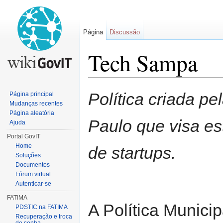
Página
Discussão
Tech Sampa
Ir para:
navegação
,
pesquisa
Política criada pe
Página principal
Mudanças recentes
Página aleatória
Paulo que visa es
Ajuda
Portal GovIT
Home
de startups.
Soluções
Documentos
Fórum virtual
Autenticar-se
FATIMA
A Política Munici
PDSTIC na FATIMA
Recuperação e troca