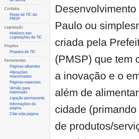
de senha
Desenvolvimento 
Contatos
Áreas de TIC da
PMSP
Paulo ou simples
Legislação
Histórico das
Legislações de TIC
criada pela Prefe
Projetos
Projetos de TIC
(PMSP) que tem co
Ferramentas
Páginas afluentes
a inovação e o e
Alterações
relacionadas
Páginas especiais
Versão para
além de alimentar
impressão
Ligação permanente
Informações da
cidade (primando
página
Citar esta página
de produtos/servi