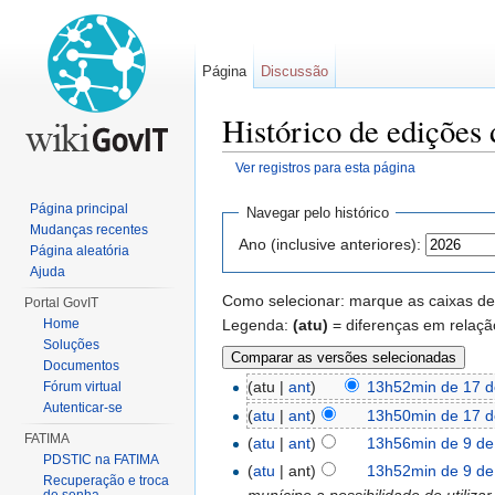
Página
Discussão
Histórico de edições 
Ver registros para esta página
Ir para:
navegação
,
pesquisa
Página principal
Navegar pelo histórico
Mudanças recentes
Ano (inclusive anteriores):
Página aleatória
Ajuda
Como selecionar: marque as caixas de 
Portal GovIT
Legenda:
(atu)
= diferenças em relaçã
Home
Soluções
Documentos
(atu |
ant
)
13h52min de 17 d
Fórum virtual
Autenticar-se
(
atu
|
ant
)
13h50min de 17 d
FATIMA
(
atu
|
ant
)
13h56min de 9 de 
PDSTIC na FATIMA
(
atu
| ant)
13h52min de 9 de 
Recuperação e troca