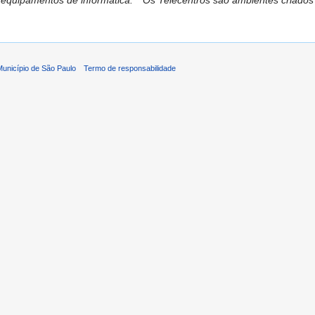
r equipamentos de informática. '' Os Telecentros são ambientes criados 
 Município de São Paulo
Termo de responsabilidade