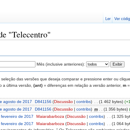
Ler
Ver códig
de "Telecentro"
Mês (inclusive anteriores):
seleção das versões que deseja comparar e pressione enter ou clique n
o a última versão,
(ant)
= diferenças em relação a versão anterior,
m
=
e agosto de 2017
‎
D841156
(
Discussão
|
contribs
)
‎
. .
(1 462 bytes)
(+
e agosto de 2017
‎
D841156
(
Discussão
|
contribs
)
‎
m
. .
(1 356 bytes)
fevereiro de 2017
‎
Maiarabarboza
(
Discussão
|
contribs
)
‎
. .
(1 325 by
fevereiro de 2017
‎
Maiarabarboza
(
Discussão
|
contribs
)
‎
. .
(1 064 by