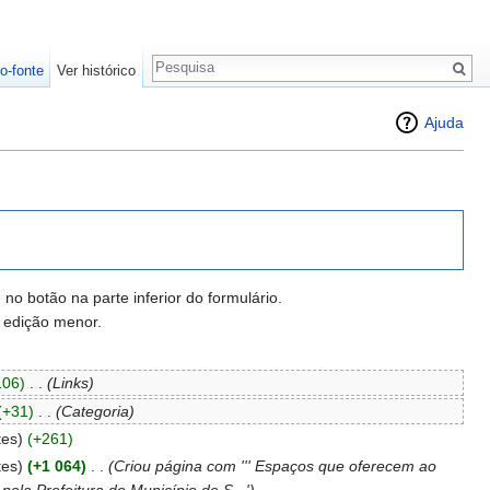
o-fonte
Ver histórico
Ajuda
o botão na parte inferior do formulário.
 edição menor.
106)
‎
. .
(Links)
(+31)
‎
. .
(Categoria)
tes)
(+261)
tes)
(+1 064)
‎
. .
(Criou página com ''' Espaços que oferecem ao