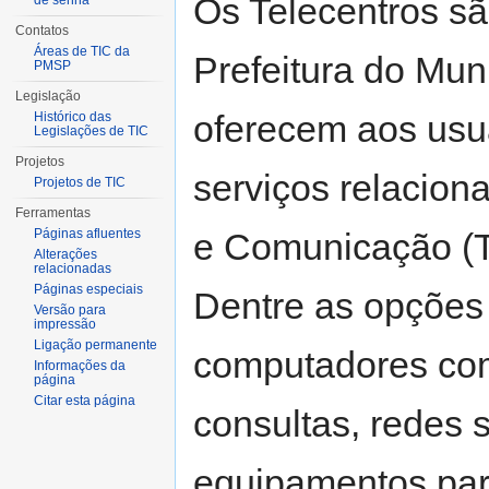
Os Telecentros sã
de senha
Contatos
Áreas de TIC da
Prefeitura do Mu
PMSP
Legislação
oferecem aos usuár
Histórico das
Legislações de TIC
Projetos
serviços relacion
Projetos de TIC
Ferramentas
e Comunicação (TI
Páginas afluentes
Alterações
relacionadas
Páginas especiais
Dentre as opções d
Versão para
impressão
Ligação permanente
computadores com 
Informações da
página
Citar esta página
consultas, redes s
equipamentos par