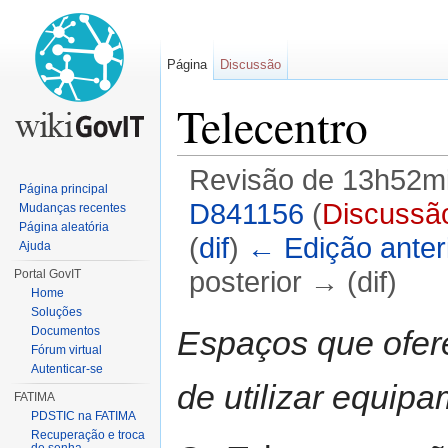
Página
Discussão
Telecentro
Revisão de 13h52mi
Página principal
D841156
(
Discussã
Mudanças recentes
Página aleatória
(
dif
)
← Edição anter
Ajuda
posterior → (dif)
Portal GovIT
Home
Ir para:
navegação
,
pesquisa
Soluções
Espaços que ofer
Documentos
Fórum virtual
Autenticar-se
de utilizar equipa
FATIMA
PDSTIC na FATIMA
Recuperação e troca