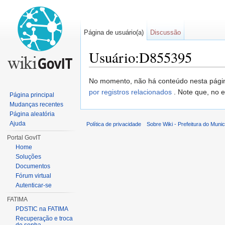
Página de usuário(a)
Discussão
Usuário:D855395
Ir para:
navegação
,
pesquisa
No momento, não há conteúdo nesta pág
por registros relacionados
. Note que, no 
Página principal
Mudanças recentes
Página aleatória
Ajuda
Política de privacidade
Sobre Wiki - Prefeitura do Muni
Portal GovIT
Home
Soluções
Documentos
Fórum virtual
Autenticar-se
FATIMA
PDSTIC na FATIMA
Recuperação e troca